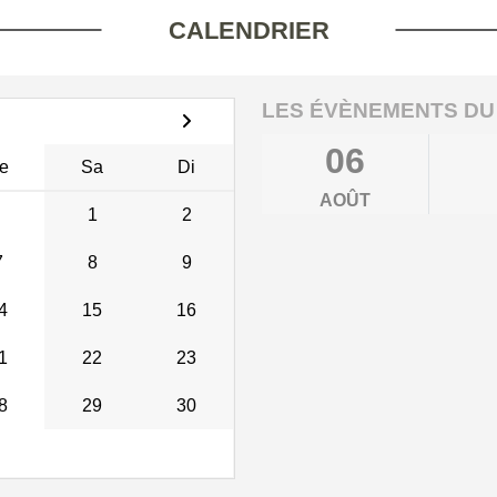
CALENDRIER
LES ÉVÈNEMENTS DU
06
e
Sa
Di
AOÛT
1
2
7
8
9
4
15
16
1
22
23
8
29
30