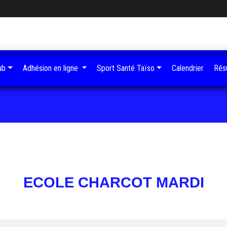
ub
Adhésion en ligne
Sport Santé Taïso
Calendrier
Résu
ECOLE CHARCOT MARDI