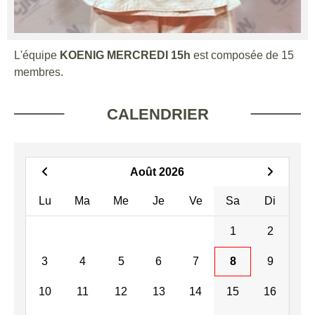
L'équipe
KOENIG MERCREDI 15h
est composée de 15
membres.
CALENDRIER
Août 2026
Lu
Ma
Me
Je
Ve
Sa
Di
1
2
3
4
5
6
7
8
9
10
11
12
13
14
15
16